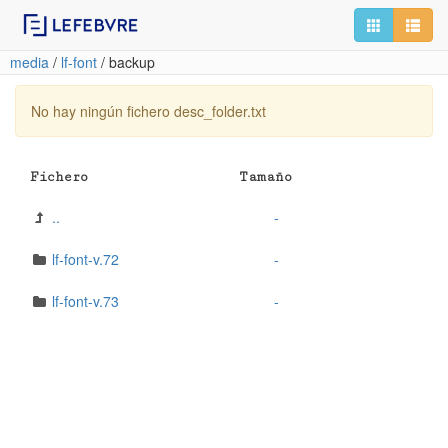
media
/
lf-font
/
backup
No hay ningún fichero desc_folder.txt
Fichero
Tamaño
..
-
lf-font-v.72
-
lf-font-v.73
-