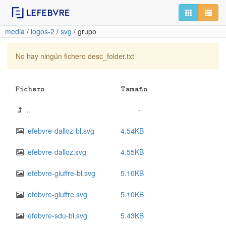
media
/
logos-2
/
svg
/
grupo
No hay ningún fichero desc_folder.txt
Fichero
Tamaño
..
-
lefebvre-dalloz-bl.svg
4.54KB
lefebvre-dalloz.svg
4.55KB
lefebvre-giuffre-bl.svg
5.10KB
lefebvre-giuffre.svg
5.10KB
lefebvre-sdu-bl.svg
5.43KB